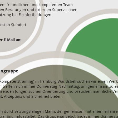
einem freundlichen und kompetenten Team
len Beratungen und externen Supervisionen
tützung bei Fachfortbildungen
festen Standort
r E-Mail an:
engruppe
 Kompetenztraining) in Hamburg-Wandsbek suchen wir einen Werks
ren treffen sich immer Donnerstag-Nachmittag, um gemeinsam zu es
hsenden Jungen suchen Orientierung und brauchen männliche Verh
it, Akzeptanz und Sicherheit bieten.
ch durchsetzungsfähigen Mann, der gemeinsam mit einem erfahre
raining mitgestaltet. Das Gruppenangebot findet immer donnerstags