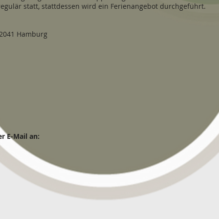
regulär statt, stattdessen wird ein Ferienangebot durchgeführt.
 22041 Hamburg
r E-Mail an: